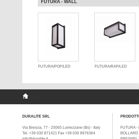
FUTURA - WALL
FUTURA/POP/LED
FUTURA/RAP/LED
DURALITE SRL
PRODOTTI
Via Brescia, 77 - 25065 Lumezzane (Bs) - Italy
FUTURA - I
Tel. +39 030 871421 Fax +39 030 8976364
BOLLARD - 
info@duralite.it
FRESNEL - 