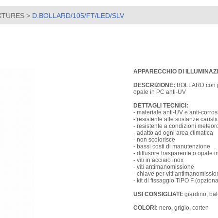
IXTURES
>
D.BOLLARD/105/FT/LED/SLV
APPARECCHIO DI ILLUMINAZ
DESCRIZIONE:
BOLLARD con palo
opale in PC anti-UV
DETTAGLI TECNICI:
- materiale anti-UV e anti-corro
- resistente alle sostanze caust
- resistente a condizioni meteo
- adatto ad ogni area climatica
- non scolorisce
- bassi costi di manutenzione
- diffusore trasparente o opale 
- viti in acciaio inox
- viti antimanomissione
- chiave per viti antimanomissio
- kit di fissaggio TIPO F (opziona
USI CONSIGLIATI:
giardino, bal
COLORI:
nero, grigio, corten