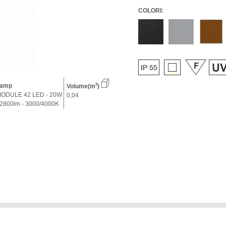
COLORI:
amp
3
Volume(m
)
ODULE 42 LED - 20W
0,04
 2800lm - 3000/4000K