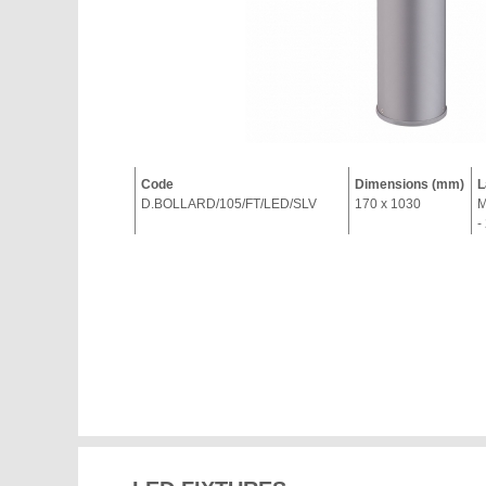
Code
Dimensions (mm)
L
D.BOLLARD/105/FT/LED/SLV
170 x 1030
M
-