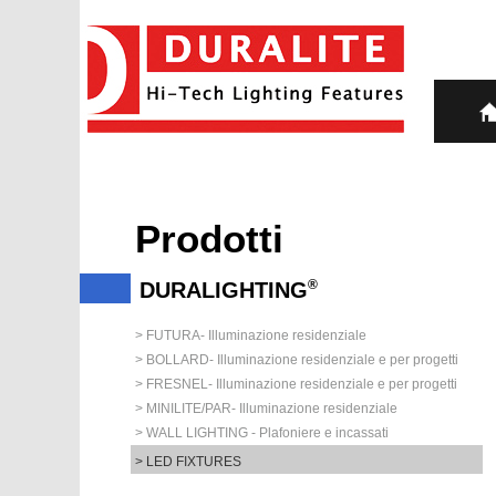
Prodotti
®
DURALIGHTING
> FUTURA- Illuminazione residenziale
> BOLLARD- Illuminazione residenziale e per progetti
> FRESNEL- Illuminazione residenziale e per progetti
> MINILITE/PAR- Illuminazione residenziale
> WALL LIGHTING - Plafoniere e incassati
> LED FIXTURES