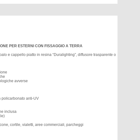
IONE PER ESTERNI CON FISSAGGIO A TERRA
 e cappello piatto in resina “Duralighting”, diffusore trasparente o
sione
iche
rologiche avverse
in policarbonato anti-UV
ne inclusa
le)
cone, cortile, vialetti, aree commerciali, parcheggi