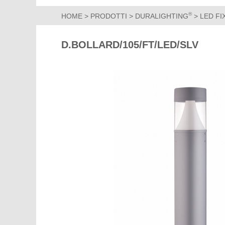
®
HOME
>
PRODOTTI
>
DURALIGHTING
>
LED F
D.BOLLARD/105/FT/LED/SLV