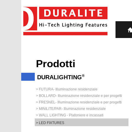
Prodotti
®
DURALIGHTING
> FUTURA- Illuminazione residenziale
> BOLLARD- Illuminazione residenziale e per progetti
> FRESNEL- Illuminazione residenziale e per progetti
> MINILITE/PAR- Illuminazione residenziale
> WALL LIGHTING - Plafoniere e incassati
> LED FIXTURES