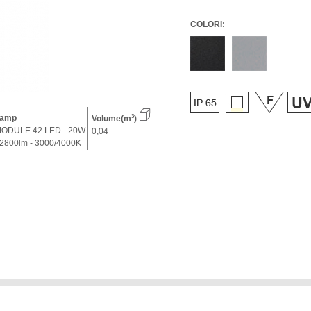
COLORI:
amp
3
Volume(m
)
ODULE 42 LED - 20W
0,04
 2800lm - 3000/4000K