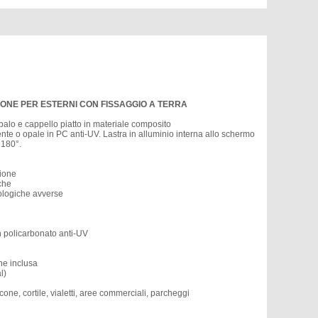
IONE PER ESTERNI CON FISSAGGIO A TERRA
o e cappello piatto in materiale composito
rente o opale in PC anti-UV. Lastra in alluminio interna allo schermo
 180°.
sione
iche
rologiche avverse
in policarbonato anti-UV
ne inclusa
l)
cone, cortile, vialetti, aree commerciali, parcheggi