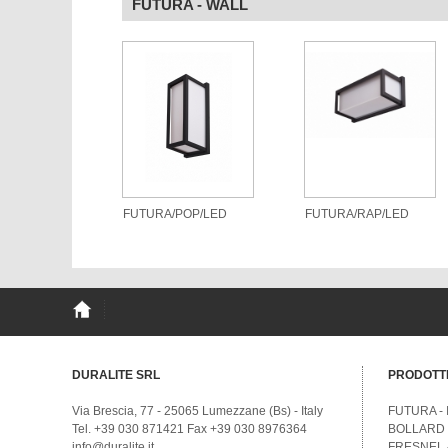
FUTURA - WALL
FUTURA/POP/LED
FUTURA/RAP/LED
DURALITE SRL
PRODOTTI
Via Brescia, 77 - 25065 Lumezzane (Bs) - Italy
FUTURA - I
Tel. +39 030 871421 Fax +39 030 8976364
BOLLARD - 
info@duralite.it
FRESNEL - 