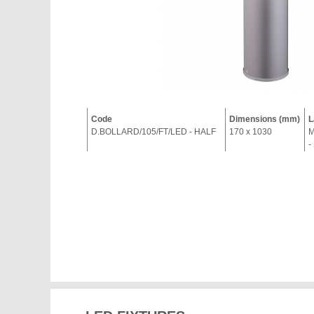
Code
Dimensions (mm)
L
D.BOLLARD/105/FT/LED - HALF
170 x 1030
M
-