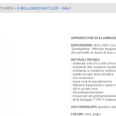
IXTURES
>
D.BOLLARD/105/FT/LED - HALF
APPARECCHIO DI ILLUMINAZ
DESCRIZIONE:
BOLLARD con pal
“Duralighting”, diffusore traspa
che permette un fascio di luce a
DETTAGLI TECNICI:
- materiale anti-UV e anti-corro
- resistente alle sostanze caust
- resistente a condizioni meteo
- adatto ad ogni area climatica
- non scolorisce
- bassi costi di manutenzione
- diffusore trasparente o opale 
- viti in acciaio inox
- viti antimanomissione
- chiave per viti antimanomissio
- kit di fissaggio TYPE F (optiona
USI CONSIGLIATI:
giardino, bal
COLORI:
nero, grigio