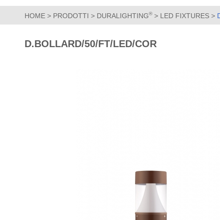
®
HOME
>
PRODOTTI
>
DURALIGHTING
>
LED FIXTURES
>
D.BOLLARD/50/FT/LED/COR