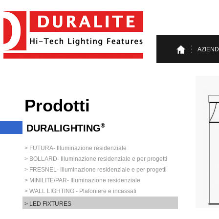
AZIEN
Prodotti
®
DURALIGHTING
> FUTURA- Illuminazione residenziale
> BOLLARD- Illuminazione residenziale e per progetti
> FRESNEL- Illuminazione residenziale e per progetti
> MINILITE/PAR- Illuminazione residenziale
> WALL LIGHTING - Plafoniere e incassati
> LED FIXTURES