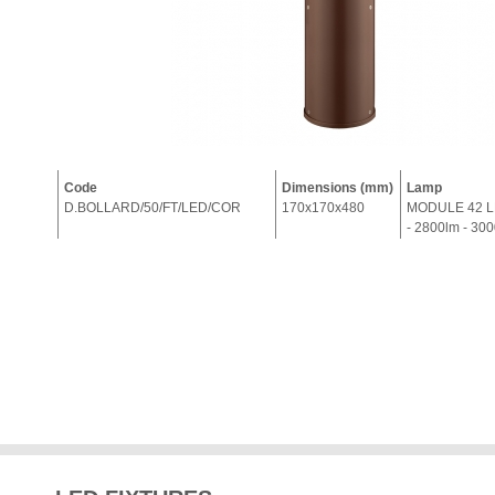
Code
Dimensions (mm)
Lamp
D.BOLLARD/50/FT/LED/COR
170x170x480
MODULE 42 L
- 2800lm - 30