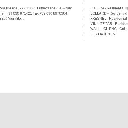
Via Brescia, 77 - 25065 Lumezzane (Bs) - Italy
FUTURA - Residential li
Tel. +39 030 871421 Fax +39 030 8976364
BOLLARD - Residential a
info@duralite.it
FRESNEL - Residential a
MINILITE/PAR - Residenti
WALL LIGHTING - Ceilin
LED FIXTURES