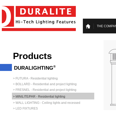
THE COMPA
Products
®
DURALIGHTING
> FUTURA - Residential lighting
> BOLLARD - Residential and project lighting
> FRESNEL - Residential and project lighting
> MINILITE/PAR - Residential lighting
> WALL LIGHTING - Ceiling lights and recessed
> LED FIXTURES