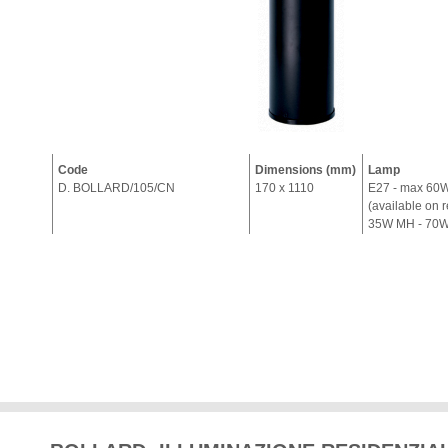
Code
Dimensions (mm)
Lamp
D. BOLLARD/105/CN
170 x 1110
E27 - max 60
(available on 
35W MH - 70