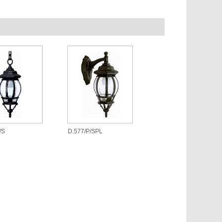
/S
D.577/P/SPL