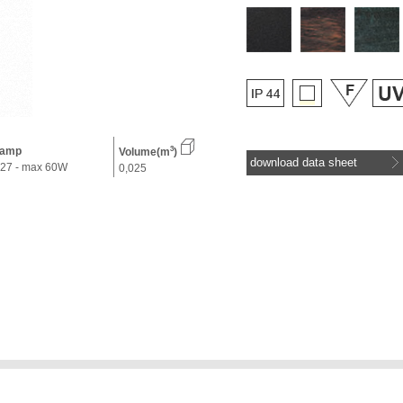
amp
3
Volume(m
)
download data sheet
27 - max 60W
0,025