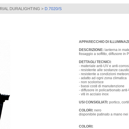
RIAL DURALIGHTING
>
D.7020/S
APPARECCHIO DI ILLUMINAZ
DESCRIZIONE:
lanterna in mate
fissaggio a soffitto, diffusore in
DETTAGLI TECNICI:
- materiale anti-UV e anti-corro
- resistente alle sostanze caust
- resistente a condizioni meteo
- adatto ad ogni zona climatica
- non scolorisce
- bassi costi di manutenzione
- diffusore in policarbonato anti
- viti in acciaio inox
USI CONSIGLIATI:
portico, corti
COLORI:
nero
disponibile patinato a mano nei 
COLORI: