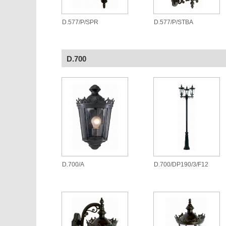
D.577/P/SPR
D.577/P/STBA
D.700
D.700/A
D.700/DP190/3/F12