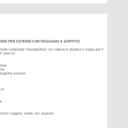
IONE PER ESTERNI CON FISSAGGIO A SOFFITTO
riale composito “Duralighting” con catena in plastica e coppa per il
 PC anti-UV
sione
iche
rologiche avverse
-UV
le
colori: ruggine, verde, oro, argento