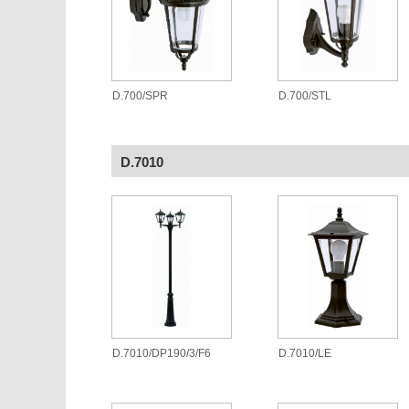
D.700/SPR
D.700/STL
D.7010
D.7010/DP190/3/F6
D.7010/LE