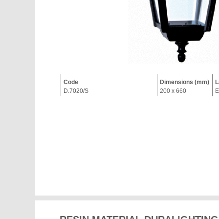
Code
Dimensions (mm)
L
D.7020/S
200 x 660
E