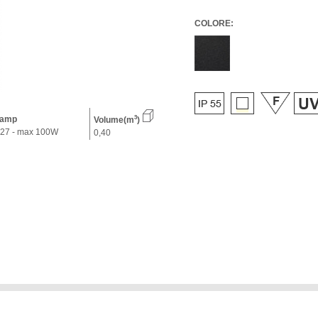
COLORE:
amp
3
Volume(m
)
27 - max 100W
0,40