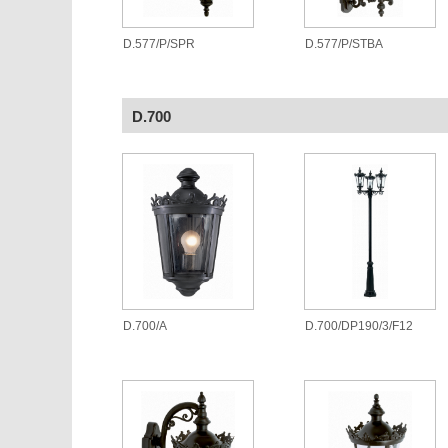
D.577/P/SPR
D.577/P/STBA
D.700
D.700/A
D.700/DP190/3/F12