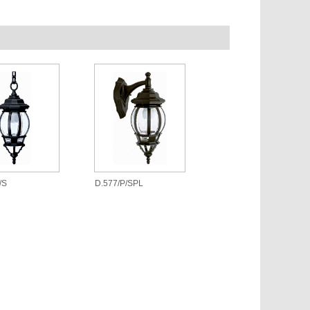
/S
D.577/P/SPL