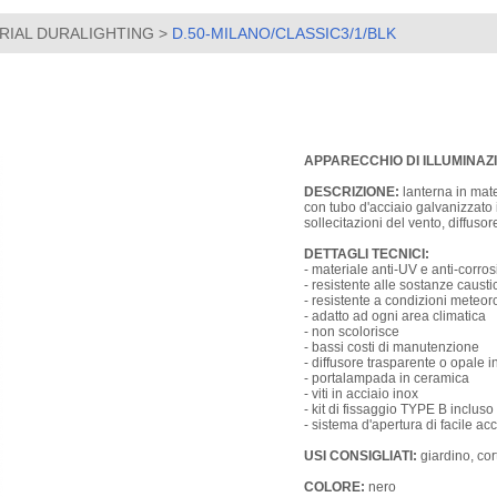
RIAL DURALIGHTING
>
D.50-MILANO/CLASSIC3/1/BLK
APPARECCHIO DI ILLUMINAZ
DESCRIZIONE:
lanterna in mate
con tubo d'acciaio galvanizzato 
sollecitazioni del vento, diffuso
DETTAGLI TECNICI:
- materiale anti-UV e anti-corro
- resistente alle sostanze caust
- resistente a condizioni meteo
- adatto ad ogni area climatica
- non scolorisce
- bassi costi di manutenzione
- diffusore trasparente o opale 
- portalampada in ceramica
- viti in acciaio inox
- kit di fissaggio TYPE B incluso
- sistema d'apertura di facile ac
USI CONSIGLIATI:
giardino, cort
COLORE:
nero