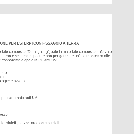
IONE PER ESTERNI CON FISSAGGIO A TERRA
riale composito “Duralighting”, palo in materiale composito rinforzato
interno e schiuma di poliuretano per garantire un'alta resistenza alle
re trasparente o opale in PC anti-UV
sione
iche
rologiche avverse
in policarbonato anti-UV
cesso
ile, vialetti, piazze, aree commerciali