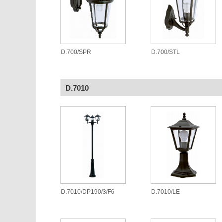
D.700/SPR
D.700/STL
D.7010
D.7010/DP190/3/F6
D.7010/LE